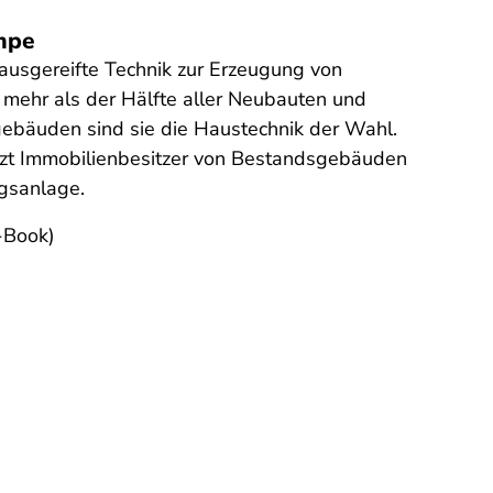
Quelle
:
mpe
Stro
usgereifte Technik zur Erzeugung von
So wi
 mehr als der Hälfte aller Neubauten und
Euro 
gebäuden sind sie die Haustechnik der Wahl.
tzt Immobilienbesitzer von Bestandsgebäuden
gsanlage.
E-Book)
zum R