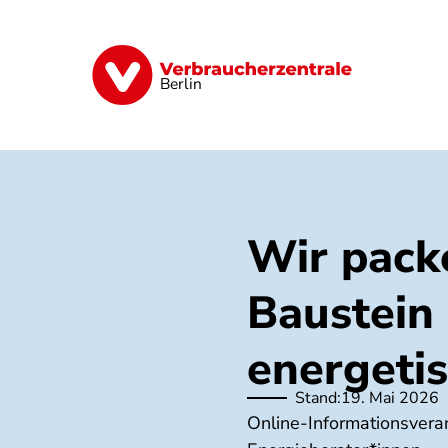
Direkt
zum
Inhalt
Finanzen
Digitales
Lebensmittel
Berlin
Wir pack
Baustein 
energeti
Stand:
19. Mai 2026
Online-Informationsver