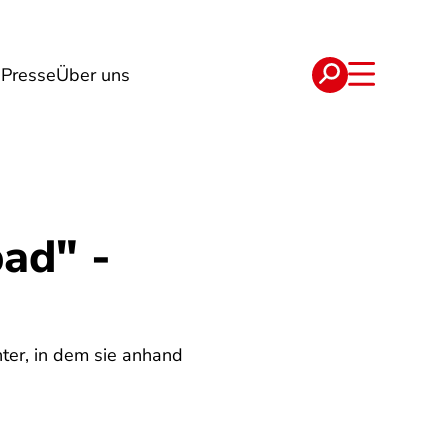
n
Presse
Über uns
e
Verträge
ad" -
nter, in dem sie anhand