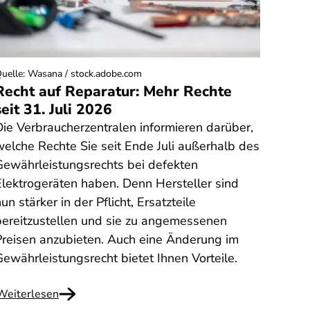
uelle
:
Wasana / stock.adobe.com
Quelle
:
Recht auf Reparatur: Mehr Rechte
Rech
seit 31. Juli 2026
Fitn
Bong
Die Verbraucherzentralen informieren darüber,
Sie h
welche Rechte Sie seit Ende Juli außerhalb des
Fitno
Gewährleistungsrechts bei defekten
erhal
Elektrogeräten haben. Denn Hersteller sind
haben
un stärker in der Pflicht, Ersatzteile
diese
bereitzustellen und sie zu angemessenen
Hongk
Preisen anzubieten. Auch eine Änderung im
was Si
Gewährleistungsrecht bietet Ihnen Vorteile.
Weiterlesen
Weite