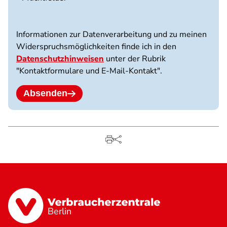
3
Dateien
möglich.
Informationen zur Datenverarbeitung und zu meinen
10
Widerspruchsmöglichkeiten finde ich in den
MB
Datenschutzhinweisen
unter der Rubrik
Limit.
"Kontaktformulare und E-Mail-Kontakt".
Erlaubte
Dateitypen:
jpg
Absenden
jpeg
png
pdf.
Berlin