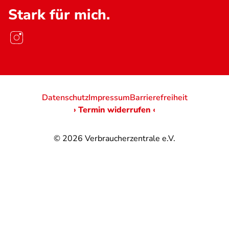
Stark für mich.
Datenschutz
Impressum
Barrierefreiheit
› Termin widerrufen ‹
© 2026
Verbraucherzentrale e.V.
@
@