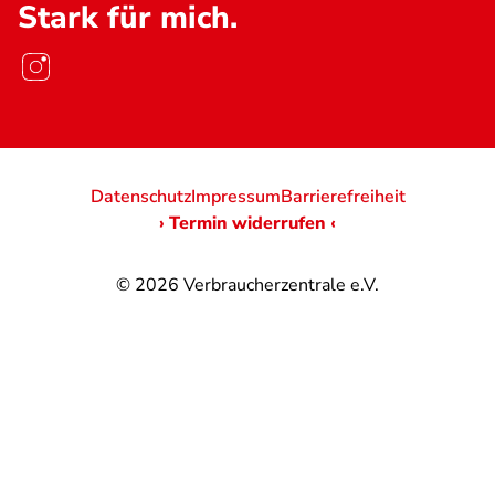
Stark für mich.
Datenschutz
Impressum
Barrierefreiheit
› Termin widerrufen ‹
© 2026
Verbraucherzentrale e.V.
@
@