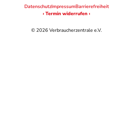
Datenschutz
Impressum
Barrierefreiheit
› Termin widerrufen ‹
© 2026
Verbraucherzentrale e.V.
@
@