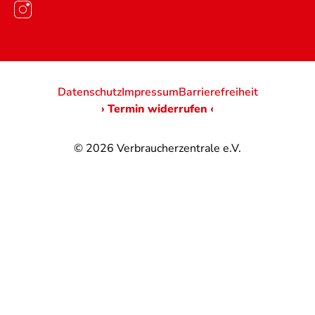
Datenschutz
Impressum
Barrierefreiheit
› Termin widerrufen ‹
© 2026
Verbraucherzentrale e.V.
@
@