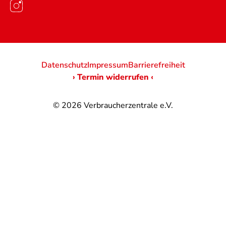
Datenschutz
Impressum
Barrierefreiheit
› Termin widerrufen ‹
© 2026
Verbraucherzentrale e.V.
@
@