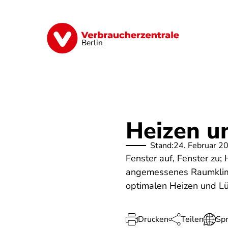
Direkt
zum
Inhalt
Finanzen
Digitales
Lebensmittel
Berlin
Heizen un
Stand:
24. Februar 2
Fenster auf, Fenster zu;
angemessenes Raumklima 
optimalen Heizen und Lü
Drucken
Teilen
Sp