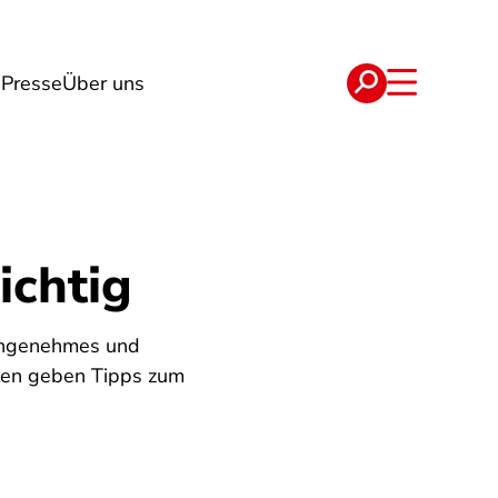
n
Presse
Über uns
e
Verträge
ichtig
n angenehmes und
alen geben Tipps zum