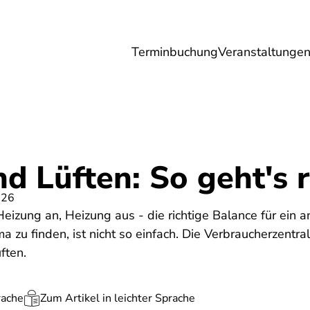
Terminbuchung
Veranstaltunge
Umwelt
Gesundheit
Energie
Reis
d Lüften: So geht's r
026
 Heizung an, Heizung aus - die richtige Balance für ei
zu finden, ist nicht so einfach. Die Verbraucherzentr
ften.
rache
Zum Artikel in leichter Sprache