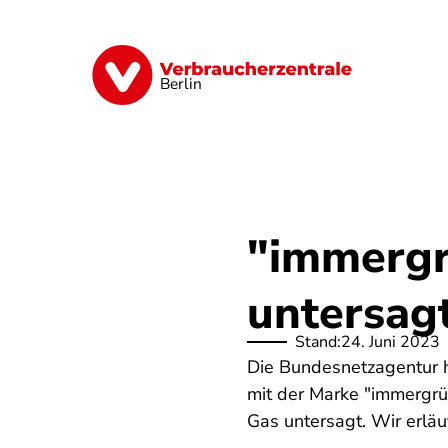
Direkt
zum
Inhalt
Finanzen
Digitales
Lebensmittel
Berlin
"immergr
untersag
Stand:
24. Juni 2023
Die Bundesnetzagentur h
mit der Marke "immergr
Gas untersagt. Wir erläu