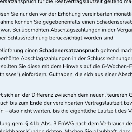
ersatzanspruch für die Restvertragslaufzeit geltend ma
en Sie nur den vor der Erhöhung vereinbarten monatlic
fnahme können Sie gegebenenfalls einen Schadensersat
 war. Bei überhöhten Abschlagszahlungen in der Vergan
iner Schlussrechnung berücksichtigt worden sind.
elieferung einen
Schadenersatzanspruch
geltend mache
berhöhte Abschlagszahlungen in der Schlussrechnungen
 sollten Sie diese mit dem Hinweis auf die 6-Wochen-F
isses") einfordern. Guthaben, die sich aus einer Absc
t sich an der Differenz zwischen dem neuen, teureren 
h bis zum Ende der vereinbarten Vertragslaufzeit bzw. 
 – also nicht warten, bis die eigentliche Laufzeit des V
ahlung gem. § 41b Abs. 3 EnWG nach dem Verbrauch d
eichbarer Kunden richten. Machen Sie glaubhaft, dass Ih