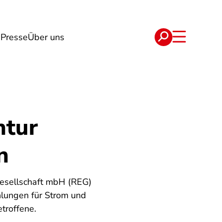
n
Presse
Über uns
e
Verträge
ntur
n
gesellschaft mbH (REG)
lungen für Strom und
troffene.