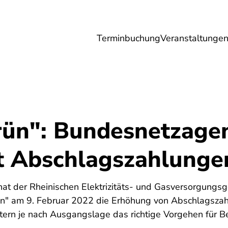
Terminbuchung
Veranstaltunge
Umwelt
Gesundheit
Energie
Reis
ün": Bundesnetzage
t Abschlagszahlunge
at der Rheinischen Elektrizitäts- und Gasversorgungs
ün" am 9. Februar 2022 die Erhöhung von Abschlagszah
tern je nach Ausgangslage das richtige Vorgehen für Be