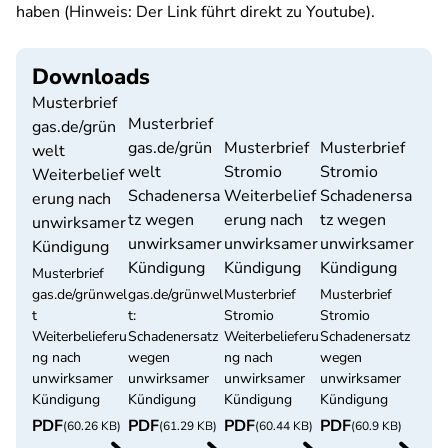
haben (Hinweis: Der Link führt direkt zu Youtube).
Downloads
Musterbrief
Musterbrief
gas.de/grün
gas.de/grün
Musterbrief
Musterbrief
welt
welt
Stromio
Stromio
Weiterbelief
Schadenersa
Weiterbelief
Schadenersa
erung nach
tz wegen
erung nach
tz wegen
unwirksamer
unwirksamer
unwirksamer
unwirksamer
Kündigung
Kündigung
Kündigung
Kündigung
Musterbrief
gas.de/grünwel
gas.de/grünwel
Musterbrief
Musterbrief
t
t:
Stromio
Stromio
Weiterbelieferu
Schadenersatz
Weiterbelieferu
Schadenersatz
ng nach
wegen
ng nach
wegen
unwirksamer
unwirksamer
unwirksamer
unwirksamer
Kündigung
Kündigung
Kündigung
Kündigung
PDF
PDF
PDF
PDF
(60.26 KB)
(61.29 KB)
(60.44 KB)
(60.9 KB)