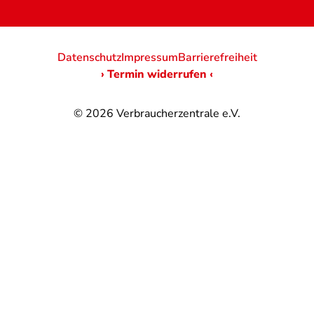
Datenschutz
Impressum
Barrierefreiheit
› Termin widerrufen ‹
© 2026
Verbraucherzentrale e.V.
@
@