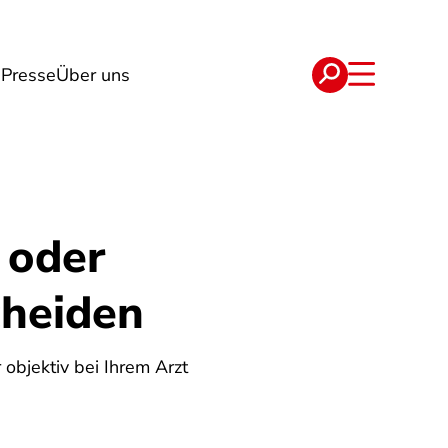
n
Presse
Über uns
e
Verträge
 oder
cheiden
 objektiv bei Ihrem Arzt