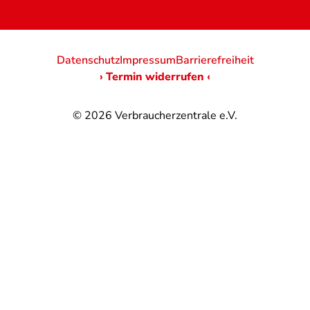
Datenschutz
Impressum
Barrierefreiheit
› Termin widerrufen ‹
© 2026
Verbraucherzentrale e.V.
@
@