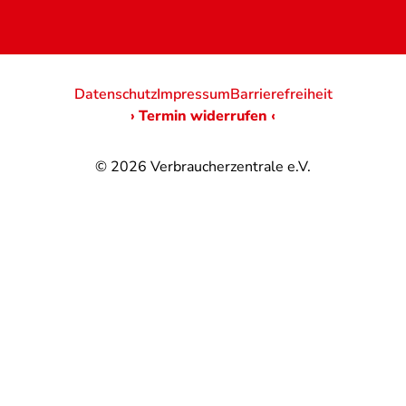
Datenschutz
Impressum
Barrierefreiheit
› Termin widerrufen ‹
© 2026
Verbraucherzentrale e.V.
@
@