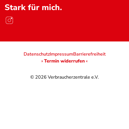
Stark für mich.
Datenschutz
Impressum
Barrierefreiheit
› Termin widerrufen ‹
© 2026
Verbraucherzentrale e.V.
@
@