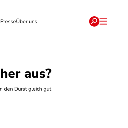
n
Presse
Über uns
e
Verträge
cher aus?
n den Durst gleich gut