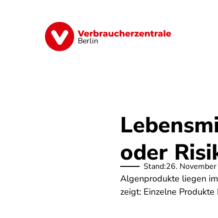
Direkt
zum
Inhalt
Finanzen
Digitales
Lebensmittel
Berlin
Lebensmit
oder Risi
Stand:
26. November
Algenprodukte liegen im 
zeigt: Einzelne Produkte