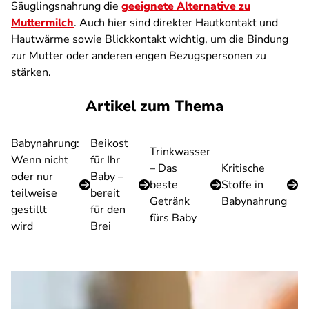
Säuglingsnahrung die
geeignete Alternative zu
Muttermilch
. Auch hier sind direkter Hautkontakt und
Hautwärme sowie Blickkontakt wichtig, um die Bindung
zur Mutter oder anderen engen Bezugspersonen zu
stärken.
Artikel zum Thema
Babynahrung:
Beikost
Trinkwasser
Wenn nicht
für Ihr
– Das
Kritische
oder nur
Baby –
beste
Stoffe in
teilweise
bereit
Getränk
Babynahrung
gestillt
für den
fürs Baby
wird
Brei