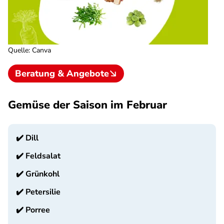
Quelle
:
Canva
Beratung & Angebote
Gemüse der Saison im Februar
✔️
Dill
✔️
Feldsalat
✔️
Grünkohl
✔️
Petersilie
✔️
Porree