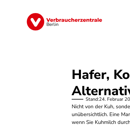
Direkt
zum
Inhalt
Finanzen
Digitales
Lebensmittel
Berlin
Hafer, Ko
Alternati
Stand:
24. Februar 2
Nicht von der Kuh, sond
unübersichtlich. Eine Ma
wenn Sie Kuhmilch durch