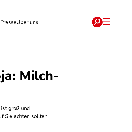
n
Presse
Über uns
e
Verträge
ja: Milch-
 ist groß und
f Sie achten sollten,