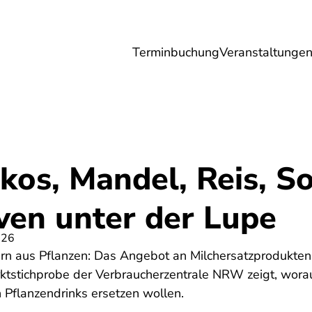
Terminbuchung
Veranstaltunge
Umwelt
Gesundheit
Energie
Reis
kos, Mandel, Reis, So
ven unter der Lupe
026
ern aus Pflanzen: Das Angebot an Milchersatzprodukten
rktstichprobe der Verbraucherzentrale NRW zeigt, worau
 Pflanzendrinks ersetzen wollen.