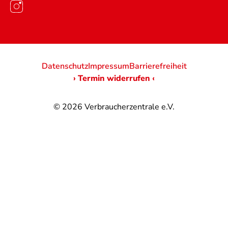
Datenschutz
Impressum
Barrierefreiheit
› Termin widerrufen ‹
© 2026
Verbraucherzentrale e.V.
@
@