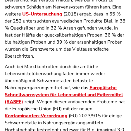
Bleivergiftungen erlitten hatten, was beim Fötus zu
schweren Schäden am Nervensystem führen kann. Eine
weitere
US-Untersuchung
(2018) ergab, dass in 65 %
der 252 untersuchten ayurvedischen Produkte Blei, in 38
% Quecksilber und in 32 % Arsen gefunden wurde. In
fast der Hälfte der quecksilberhaltigen Proben, 36 % der
bleihaltigen Proben und 39 % der arsenhaltigen Proben
wurden die Grenzwerte um das Vieltausendfache
überschritten.
Auch bei Marktkontrollen durch die amtliche
Lebensmittelüberwachung fallen immer wieder
übermäßig mit Schwermetallen belastete
Nahrungsergänzungsmittel auf, wie das
Europäische
Schnellwarnsystem für Lebensmittel und Futtermittel
(RASFF)
zeigt. Wegen dieser andauernden Probleme hat
die Europäische Union (EU) mit der neuen
Kontaminanten-Verordnung
(EU) 2023/915 für einige
Schwermetalle in Nahrungsergänzungsmitteln
Höchstgehalte festgelegt und zwar für Blei (maximal 3,0