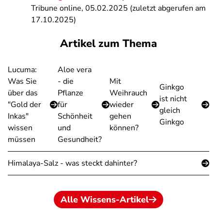
Tribune online, 05.02.2025 (zuletzt abgerufen am
17.10.2025)
Artikel zum Thema
Lucuma:
Aloe vera
Was Sie
- die
Mit
Ginkgo
über das
Pflanze
Weihrauch
ist nicht
"Gold der
für
wieder
gleich
Inkas"
Schönheit
gehen
Ginkgo
wissen
und
können?
müssen
Gesundheit?
Himalaya-Salz - was steckt dahinter?
Alle Wissens-Artikel