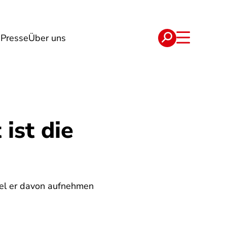
n
Presse
Über uns
e
Verträge
 ist die
viel er davon aufnehmen