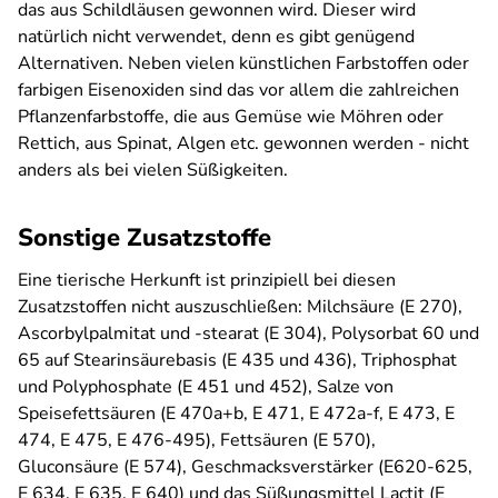
das aus Schildläusen gewonnen wird. Dieser wird
natürlich nicht verwendet, denn es gibt genügend
Alternativen. Neben vielen künstlichen Farbstoffen oder
farbigen Eisenoxiden sind das vor allem die zahlreichen
Pflanzenfarbstoffe, die aus Gemüse wie Möhren oder
Rettich, aus Spinat, Algen etc. gewonnen werden - nicht
anders als bei vielen Süßigkeiten.
Sonstige Zusatzstoffe
Eine tierische Herkunft ist prinzipiell bei diesen
Zusatzstoffen nicht auszuschließen: Milchsäure (E 270),
Ascorbylpalmitat und -stearat (E 304), Polysorbat 60 und
65 auf Stearinsäurebasis (E 435 und 436), Triphosphat
und Polyphosphate (E 451 und 452), Salze von
Speisefettsäuren (E 470a+b, E 471, E 472a-f, E 473, E
474, E 475, E 476-495), Fettsäuren (E 570),
Gluconsäure (E 574), Geschmacksverstärker (E620-625,
E 634, E 635, E 640) und das Süßungsmittel Lactit (E