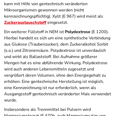
kann mit Hilfe von gentechnisch veränderten
Mikroorganismen gewonnen werden (nicht
kennzeichnungspflichtig). Xylit (E 967) wird meist als
Zuckeraustauschstoff
eingesetzt.
Ein weiterer Füllstoff in NEM ist
Polydextrose
(E 1200).
Hierbei handelt es sich um eine synthetische Verbindung
aus Glukose (Traubenzucker), dem Zuckeralkohol Sorbit
(s.o.) und Zitronensäure. Polydextrose ist unverdaulich
und wirkt als Ballaststoff. Bei Aufnahme größerer
Mengen hat es eine abführende Wirkung. Polydextrose
wird auch anderen Lebensmitteln zugesetzt und
vergrößert deren Volumen, ohne den Energiegehalt zu
erhöhen. Eine gentechnische Herstellung ist möglich,
eine Kennzeichnung ist nur erforderlich, wenn als
Ausgangsstoff gentechnisch veränderter Mais verwendet
wurde.
Insbesondere als Trennmittel bei Pulvern wird
Magnesiumstearat (E 470b, auch Magnesiumsalze von