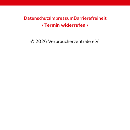
Datenschutz
Impressum
Barrierefreiheit
› Termin widerrufen ‹
© 2026
Verbraucherzentrale e.V.
@
@