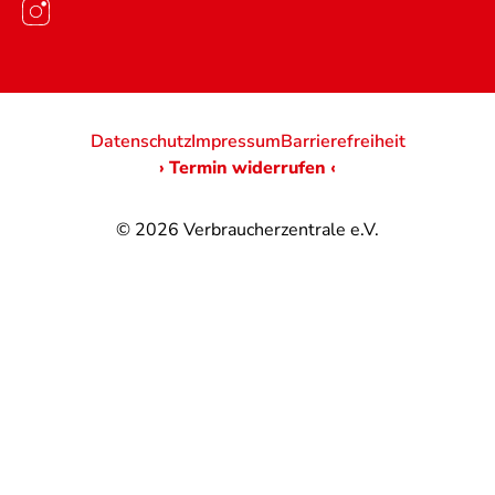
Datenschutz
Impressum
Barrierefreiheit
› Termin widerrufen ‹
© 2026
Verbraucherzentrale e.V.
@
@