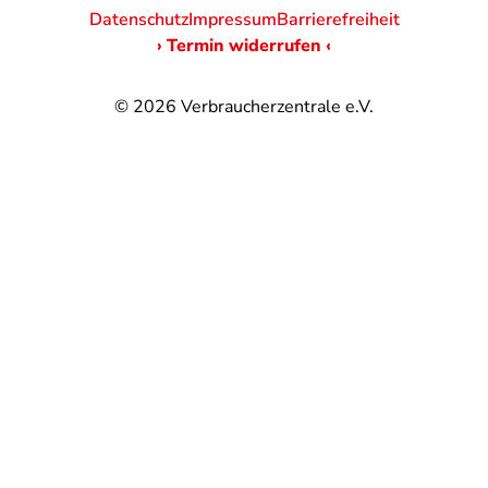
Datenschutz
Impressum
Barrierefreiheit
› Termin widerrufen ‹
© 2026
Verbraucherzentrale e.V.
@
@