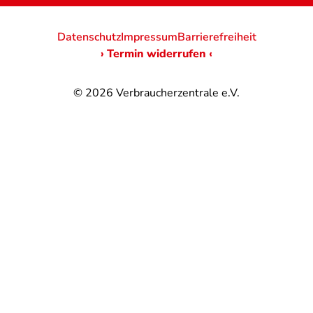
Datenschutz
Impressum
Barrierefreiheit
› Termin widerrufen ‹
© 2026
Verbraucherzentrale e.V.
@
@