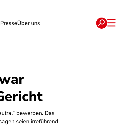
n
Presse
Über uns
e
Verträge
 war
Gericht
neutral“ bewerben. Das
sagen seien irreführend