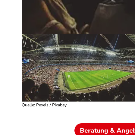
Quelle
:
Pexels / Pixabay
Beratung & Ange