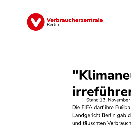
Direkt
zum
Inhalt
Finanzen
Digitales
Lebensmittel
Berlin
"Klimane
irreführe
Stand:
13. November
Die FIFA darf ihre Fußba
Landgericht Berlin gab 
und täuschten Verbrauche