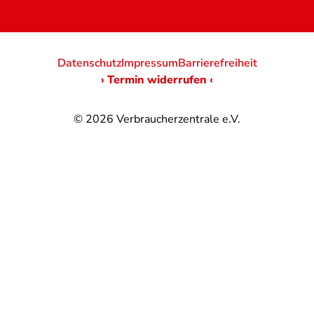
Datenschutz
Impressum
Barrierefreiheit
› Termin widerrufen ‹
© 2026
Verbraucherzentrale e.V.
@
@