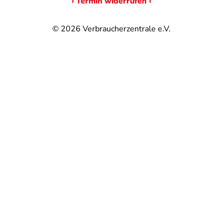
› Termin widerrufen ‹
© 2026
Verbraucherzentrale e.V.
@
@