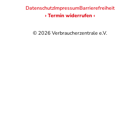
Datenschutz
Impressum
Barrierefreiheit
› Termin widerrufen ‹
© 2026
Verbraucherzentrale e.V.
@
@