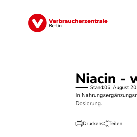
Direkt
zum
Inhalt
Finanzen
Digitales
Lebensmittel
Berlin
Niacin -
Stand:
06. August 2
In Nahrungsergänzungsmit
Dosierung.
Drucken
Teilen