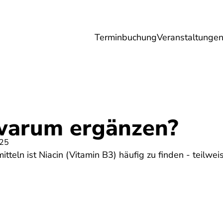
Terminbuchung
Veranstaltunge
Umwelt
Gesundheit
Energie
Reis
 warum ergänzen?
025
teln ist Niacin (Vitamin B3) häufig zu finden - teilwei