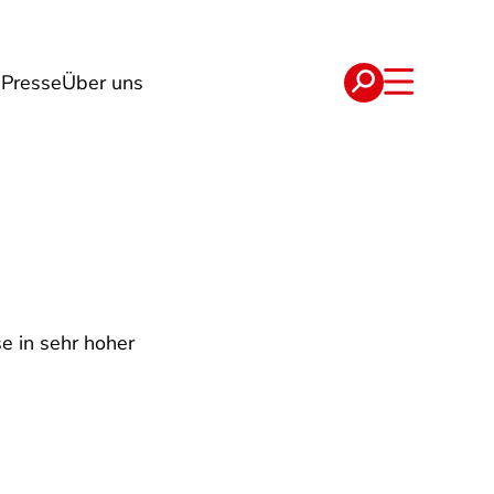
n
Presse
Über uns
e
Verträge
se in sehr hoher