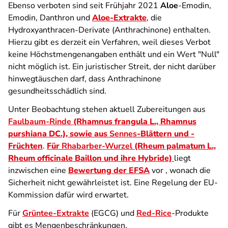
Ebenso verboten sind seit Frühjahr 2021
Aloe
-Emodin,
Emodin, Danthron und
Aloe-Extrakte
, die
Hydroxyanthracen-Derivate (Anthrachinone) enthalten.
Hierzu gibt es derzeit ein Verfahren, weil dieses Verbot
keine Höchstmengenangaben enthält und ein Wert "Null"
nicht möglich ist. Ein juristischer Streit, der nicht darüber
hinwegtäuschen darf, dass Anthrachinone
gesundheitsschädlich sind.
Unter Beobachtung stehen aktuell Zubereitungen aus
Faulbaum-Rinde
(Rhamnus frangula L., Rhamnus
purshiana DC.), sowie aus
Sennes
-Blättern und -
Früchten
.
Für
Rhabarber-Wurzel
(Rheum palmatum L.,
Rheum officinale Baillon und ihre Hybride)
liegt
inzwischen eine
Bewertung der EFSA
vor , wonach die
Sicherheit nicht gewährleistet ist. Eine Regelung der EU-
Kommission dafür wird erwartet.
Für
Grüntee-Extrakte
(EGCG) und
Red-Rice
-Produkte
gibt es Mengenbeschränkungen.