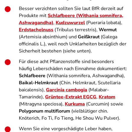
Besser verzichten sollten Sie laut BfR derzeit auf
Produkte mit
Schlafbeere (Withania somnifera,
Ashwagandha)
,
Kudzuwurzel
(Pueraria lobata),
Erdstachelnuss
(Tribulus terrestris),
Wermut
(Artemisia absinthium) und
Geißkraut
(Galega
officinalis L.), weil noch Unklarheiten bezüglich der
Sicherheit bestehen (siehe unten).
Für diese acht Pflanzenstoffe sind besonders
häufig Leberschäden nach Einnahme dokumentiert:
Schlafbeere
(Withania somnifera, Ashwagandha),
Baikal-Helmkraut
(Chin. Helmkraut, Scutellaria
baicalensis),
Garcinia cambogia
(Malabar-
Tamarinde),
Grüntee-Extrakt EGCG
,
Kratom
(Mitragyna speciosa),
Kurkuma
(Curcumin) sowie
Polygonum multiflorum
(vielblütiger chin.
Knöterich, Fo Ti, Fo Tieng, He Shou Wu Pulver).
Wenn Sie eine vorgeschädigte Leber haben,