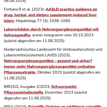
06.06.2024)
Fontana R et al. (2023):
AASLD practice guidance on
drug, herbal, and dietary supplement–induced liver
injury
. Hepatology 77 (3): 1036-1065
Leberschäden durch Nahrungsergänzungsmittel mit
Ashwagandha
. arznei-telegramm vom 20.10.2023
(zuletzt abgerufen am 11.08.2025)
Niedersächsisches Landesamt für Verbraucherschutz und
Lebensmittelsicherheit LAVES (2023),
Nahrungsergänzungsmittel - gesund und sicher?
Immer mehr Nahrungsergänzungsmittel enthalten
Pflanzenextrakte
, Oktober 2023 (zuletzt abgerufen am
11.08.2025)
BfR2GO, Ausgabe 2/2023,
Schwerpunkt:
Pflanzeninhaltsstoffe
, Dezember 2023 (zuletzt
abgerufen am 11.08.2025)
EFSA (2024):
Scientific Opinion on additional scientific