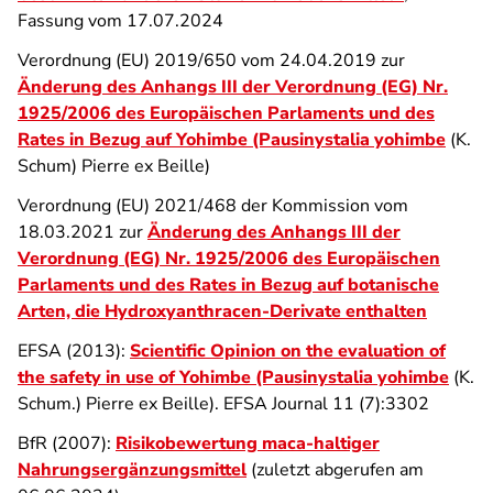
Fassung vom 17.07.2024
Verordnung (EU) 2019/650 vom 24.04.2019 zur
Änderung des Anhangs III der Verordnung (EG) Nr.
1925/2006 des Europäischen Parlaments und des
Rates in Bezug auf Yohimbe (Pausinystalia yohimbe
(K.
Schum) Pierre ex Beille)
Verordnung (EU) 2021/468 der Kommission vom
18.03.2021 zur
Änderung des Anhangs III der
Verordnung (EG) Nr. 1925/2006 des Europäischen
Parlaments und des Rates in Bezug auf botanische
Arten, die Hydroxyanthracen-Derivate enthalten
EFSA (2013):
Scientific Opinion on the evaluation of
the safety in use of Yohimbe (Pausinystalia yohimbe
(K.
Schum.) Pierre ex Beille). EFSA Journal 11 (7):3302
BfR (2007):
Risikobewertung maca-haltiger
Nahrungsergänzungsmittel
(zuletzt abgerufen am