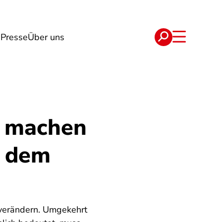
n
Presse
Über uns
e
Verträge
s machen
t dem
verändern. Umgekehrt