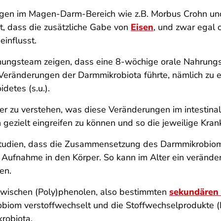
gen im Magen-Darm-Bereich wie z.B. Morbus Crohn und 
t, dass die zusätzliche Gabe von
Eisen
, und zwar egal o
influsst.
chungsteam zeigen, dass eine 8-wöchige orale Nahrung
eränderungen der Darmmikrobiota führte, nämlich zu ei
detes (s.u.).
er zu verstehen, was diese Veränderungen im intestin
gezielt eingreifen zu können und so die jeweilige Krank
udien, dass die Zusammensetzung des Darmmikrobioms 
e Aufnahme in den Körper. So kann im Alter ein verände
en.
wischen (Poly)phenolen, also bestimmten
sekundären 
obiom verstoffwechselt und die Stoffwechselprodukte (
robiota.