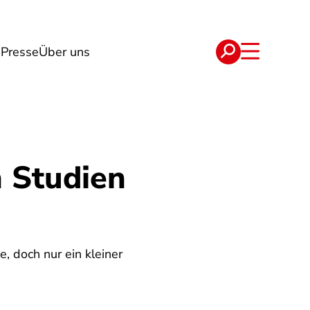
n
Presse
Über uns
e
Verträge
n Studien
, doch nur ein kleiner