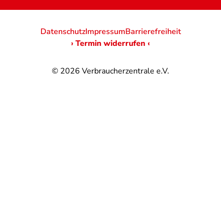
Datenschutz
Impressum
Barrierefreiheit
› Termin widerrufen ‹
© 2026
Verbraucherzentrale e.V.
@
@