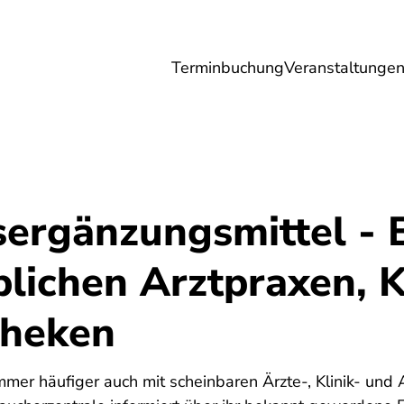
Terminbuchung
Veranstaltunge
Umwelt
Gesundheit
Energie
Reis
ergänzungsmittel - 
lichen Arztpraxen, K
theken
mer häufiger auch mit scheinbaren Ärzte-, Klinik- und