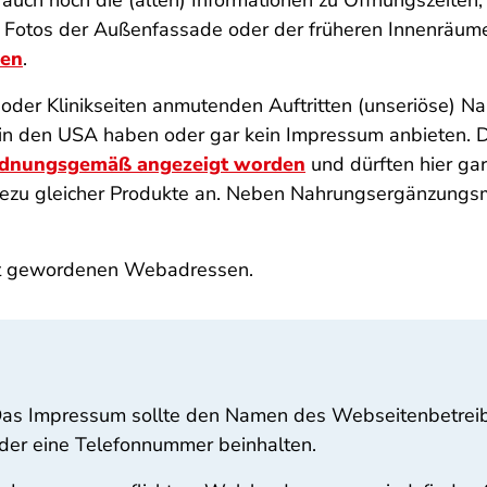
 auch noch die (alten) Informationen zu Öffnungszeite
te) Fotos der Außenfassade oder der früheren Innenräu
gen
.
t- oder Klinikseiten anmutenden Auftritten (unseriöse) 
ise in den USA haben oder gar kein Impressum anbieten. 
rdnungsgemäß angezeigt worden
und dürften hier gar
hezu gleicher Produkte an. Neben Nahrungsergänzungsm
nnt gewordenen Webadressen.
as Impressum sollte den Namen des Webseitenbetreibers
der eine Telefonnummer beinhalten.