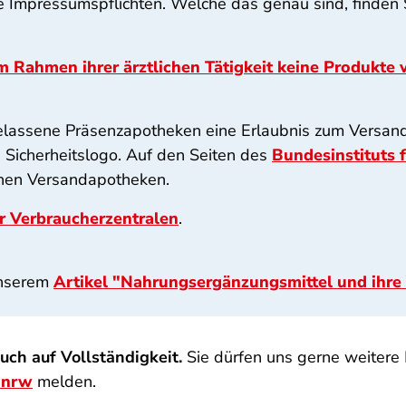
te Impressumspflichten. Welche das genau sind, finden 
m Rahmen ihrer ärztlichen Tätigkeit keine Produkte 
lassene Präsenzapotheken eine Erlaubnis zum Versandh
 Sicherheitslogo. Auf den Seiten des
Bundesinstituts 
schen Versandapotheken.
r Verbraucherzentralen
.
unserem
Artikel "Nahrungsergänzungsmittel und ihre
uch auf Vollständigkeit.
Sie dürfen uns gerne weitere 
.nrw
melden.