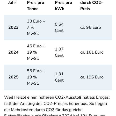
Jahr
Preis pro
Preis pro
durch CO2-
Tonne
kWh
Preis
30 Euro +
0,64
2023
7 %
ca. 96 Euro
Cent
MwSt.
45 Euro +
1,07
2024
19 %
ca. 161 Euro
Cent
MwSt.
55 Euro +
1,31
2025
19 %
ca. 196 Euro
Cent
MwSt.
Weil Heizöl einen höheren CO2-Ausstoß hat als Erdgas,
fällt der Anstieg des CO2-Preises höher aus. So liegen
die Mehrkosten durch CO2 für das gleiche