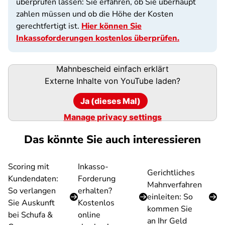
überprüfen lassen: Sie erfahren, ob Sie überhaupt
zahlen müssen und ob die Höhe der Kosten
gerechtfertigt ist.
Hier können Sie
Inkassoforderungen kostenlos überprüfen.
Mahnbescheid einfach erklärt
Externe Inhalte von
YouTube
laden?
Ja (dieses Mal)
Manage privacy settings
Das könnte Sie auch interessieren
Scoring mit
Inkasso-
Gerichtliches
Kundendaten:
Forderung
Mahnverfahren
So verlangen
erhalten?
einleiten: So
Sie Auskunft
Kostenlos
kommen Sie
bei Schufa &
online
an Ihr Geld