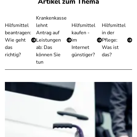
Artikel zum Thema
Krankenkasse
Hilfsmittel
lehnt
Hilfsmittel
Hilfsmittel
beantragen:
Antrag auf
kaufen -
in der
Wie geht
Leistungen
im
Pflege:
das
ab: Das
Internet
Was ist
richtig?
können Sie
günstiger?
das?
tun