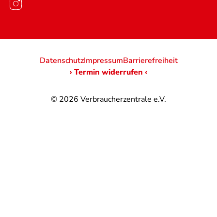
Datenschutz
Impressum
Barrierefreiheit
› Termin widerrufen ‹
© 2026
Verbraucherzentrale e.V.
@
@