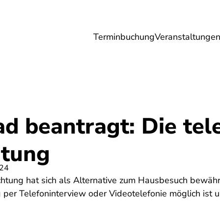
Terminbuchung
Veranstaltunge
Umwelt
Gesundheit
Energie
Reis
d beantragt: Die tel
htung
024
htung hat sich als Alternative zum Hausbesuch bewährt.
er Telefoninterview oder Videotelefonie möglich ist u