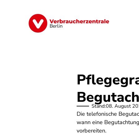
Direkt
zum
Inhalt
Finanzen
Digitales
Lebensmittel
Berlin
Pflegegra
Begutac
Stand:
08. August 2
Die telefonische Begutac
wann eine Begutachtung p
vorbereiten.