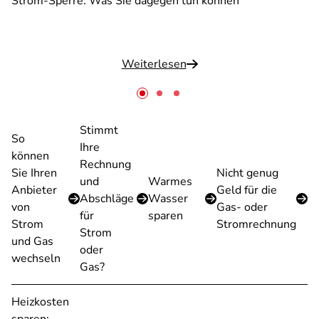
Strom-Sperre: Was Sie dagegen tun können
Weiterlesen
Stimmt
So
Ihre
können
Rechnung
Sie Ihren
Nicht genug
und
Warmes
Anbieter
Geld für die
Abschläge
Wasser
von
Gas- oder
für
sparen
Strom
Stromrechnung
Strom
und Gas
oder
wechseln
Gas?
Heizkosten