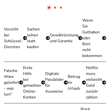
Wenn
Sie
Vorsicht
Sachen
Guthaben
bei
leihen
Gewährleistung
oder
Schlüssel-
statt
und Garantie
Boni
Diensten
kaufen
nicht
bekommen
Erste
Netflix
Falsche
Hilfe
Digitale
muss
Ware
Betrug
bei
Passbilder
vielleicht
geliefert
im
gehackten
für
Geld
- was
Urlaub
Online-
Ausweise
zurück-
tun?
Konten
zahlen
Black