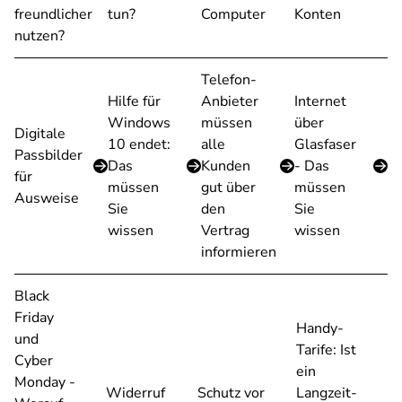
freundlicher
tun?
Computer
Konten
nutzen?
Telefon-
Hilfe für
Anbieter
Internet
Windows
müssen
über
Digitale
10 endet:
alle
Glasfaser
Passbilder
Das
Kunden
- Das
für
müssen
gut über
müssen
Ausweise
Sie
den
Sie
wissen
Vertrag
wissen
informieren
Black
Friday
Handy-
und
Tarife: Ist
Cyber
ein
Monday -
Widerruf
Schutz vor
Langzeit-