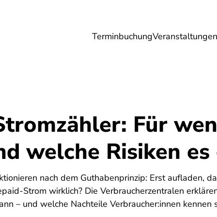
Terminbuchung
Veranstaltunge
Umwelt
Gesundheit
Energie
Reis
tromzähler: Für wen 
d welche Risiken es 
ktionieren nach dem Guthabenprinzip: Erst aufladen, d
paid-Strom wirklich? Die Verbraucherzentralen erklären
 kann – und welche Nachteile Verbraucher:innen kennen s