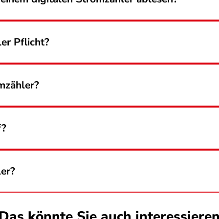
er Pflicht?
omzähler?
f?
ler?
Das könnte Sie auch interessiere