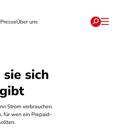
n
Presse
Über uns
e
Verträge
sie sich
gibt
ann Strom verbrauchen.
, für wen ein Prepaid-
ollten.